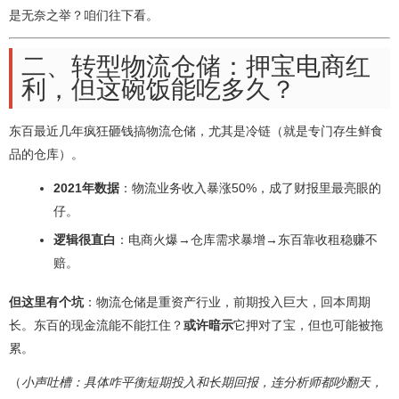
是无奈之举？咱们往下看。
二、转型物流仓储：押宝电商红
利，但这碗饭能吃多久？
东百最近几年疯狂砸钱搞物流仓储，尤其是冷链（就是专门存生鲜食
品的仓库）。
2021年数据
：物流业务收入暴涨50%，成了财报里最亮眼的
仔。
逻辑很直白
：电商火爆→仓库需求暴增→东百靠收租稳赚不
赔。
但这里有个坑
：物流仓储是重资产行业，前期投入巨大，回本周期
长。东百的现金流能不能扛住？
或许暗示
它押对了宝，但也可能被拖
累。
（
小声吐槽：具体咋平衡短期投入和长期回报，连分析师都吵翻天，