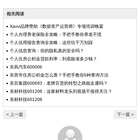
相关阅读
Xavvi品牌赞助《数据资产运营师》专项培训晚宴
个人办理养老保险全攻略：手把手教你养老不慌
个人信用报告查询全攻略：这些坑千万别踩
个人信息查询：你的隐私真的安全吗？
个人住房公积金贷款利率：到底能省多少钱？
东风汽车600006
东营市住房公积金怎么查？手把手教你5种查询方法
东百集团600693：老牌百货的转型之路能走通吗？
东材科技601208：这家材料龙头到底值不值得关注？
东材科技601208
< 上一篇
下一篇 >