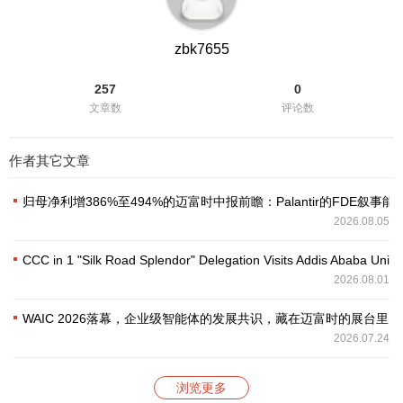
zbk7655
257
0
文章数
评论数
作者其它文章
归母净利增386%至494%的迈富时中报前瞻：Palantir的FDE叙
2026.08.05
CCC in 1 "Silk Road Splendor" Delegation Visits Addis Ababa Unive
2026.08.01
WAIC 2026落幕，企业级智能体的发展共识，藏在迈富时的展台里
2026.07.24
浏览更多