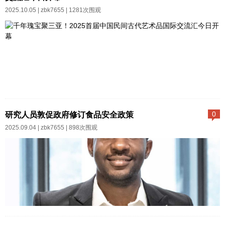
查。他们在全球镰刀细胞病联盟
2025.10.05 |
zbk7655
| 1281次围观
（GANSID） clinician mentorshi
p项目期间做出了这个决定，这个
项目的主题是“镰刀细胞病中坚强
生活——知识、力量和希望”，地
点在奥约州伊巴丹。这个项目是
由全球镰刀细胞病及其他遗传性
千年瑰宝，汇聚三亚！2025首届
血液疾病行动网络与Chrisbo HB
（三亚）中国民间古代艺术品国
研究人员敦促政府修订食品安全政策
0
Champions Club联合组织的。在
际发展交流汇今日在椰城盛大启
2025.09.04 |
zbk7655
| 898次围观
活动上，宾夕法尼亚州儿童医院G
幕。自10月3日起至10月7日，这
ANSID的拉萨克·奥拉奥塞比坎博
场跨越时空的艺术盛典于三亚湾
士指出，尼日利...
红树林度假世界国际会议中心精
彩上演，以“交流＋展览＋体验”三
位一体的模式，为全球观众呈现
一场从良渚文化绵延至明清时期
随着对食品污染的担忧日益增
的华夏美学盛宴。本次展会核心