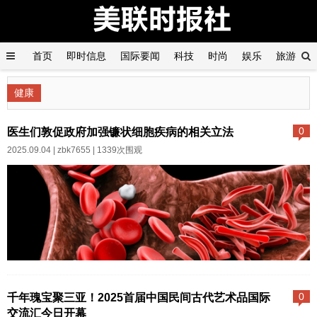
首页
即时信息
国际要闻
科技
时尚
娱乐
旅游
产经
汽车
健康
健康
医生们敦促政府加强镰状细胞疾病的相关立法
0
2025.09.04 |
zbk7655
| 1339次围观
美国-based 医生已经敦促联邦政
府加强立法，使每个孩子在出生
千年瑰宝聚三亚！2025首届中国民间古代艺术品国际
0
时都必须进行镰状细胞疾病筛
交流汇今日开幕