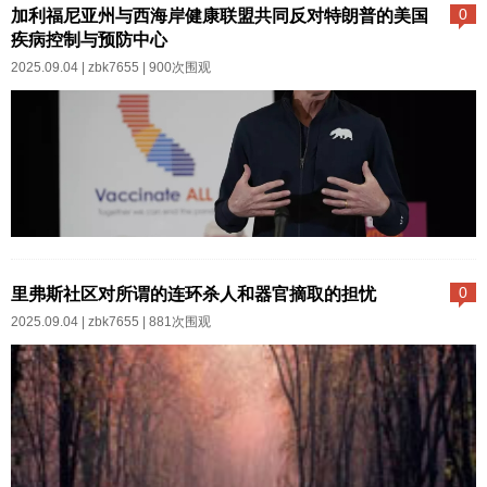
加，一位尼日利亚科学家达米拉·
加利福尼亚州与西海岸健康联盟共同反对特朗普的美国
0
展区荟萃近千件民间古代艺术珍
阿德耶米呼吁联邦政府修订食品
疾病控制与预防中心
品，涵盖古陶瓷、玉器、书画、
安全政策，纳入噬菌体技术，这
2025.09.04 |
zbk7655
| 900次围观
金银器等九大门类。其中，五代
一创新在全球范围内已经得到认
后周御制柴窑葫芦瓶釉色莹润，
可。阿德耶米在韩国研究生研究
揭开官窑秘史；享有“明瓷第一
期间开发了一种名为KFS-EC3的
杯”美誉的大明成化斗彩鸡缸杯，
溶菌性噬菌体，他解释说，噬菌
成为现场人气焦点...
体，通常被称为“好病毒”，可以自
然地攻击和杀死有害细菌，而不
加利福尼亚、华盛顿和俄勒冈将
会伤害人类、动物或植物。他指
合作创建西海岸健康联盟，提供
里弗斯社区对所谓的连环杀人和器官摘取的担忧
0
出，KFS-EC3因其能够同时靶向
基于科学的疫苗建议。这一行动
2025.09.04 |
zbk7655
| 881次围观
大肠杆菌、沙门氏菌和志贺氏菌
是在罗伯特·F·肯尼迪·Jr.解雇了美
而与众不同，这三种细菌是食物
国疾病控制与预防中心的顶级科
中毒的三大主要病因。与化学消
学顾问和领导层后采取的。萨克
毒剂不同，噬菌体在细菌目标内
拉门托 —— 随着美国疾病控制与
部繁殖，直到细菌...
预防中心陷入混乱，疫苗怀疑论