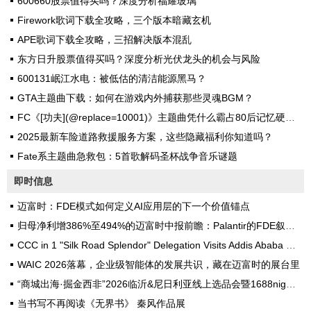
600660股票值得买吗？深度分析福耀玻璃
i...
Firework歌词下载全攻略，三个版本暗藏玄机
APE歌词下载全攻略，三招解决版本混乱
东方日升股票值得买吗？深度分析光伏龙头的机会与风险
600131岷江水电：被低估的清洁能源黑马？
GTA主题曲下载：如何在游戏内外捕获那些灵魂BGM？
FC《[功夫](@replace=10001)》主题曲凭什么霸占80后记忆硬盘？
2025最新车险道路救援服务方案，这些隐藏福利你知道吗？
Fate系主题曲急救包：5首歌解码圣杯战争音乐谜题
即时信息
迈富时：FDE模式如何定义AI应用层的下一个价值锚点
归母净利增386%至494%的迈富时中报前瞻：Palantir的FDE叙事能否在不同场景复刻？
CCC in 1 "Silk Road Splendor" Delegation Visits Addis Ababa University
WAIC 2026落幕，企业级智能体的发展共识，藏在迈富时的展台里
“商城出海·掘金西非”2026临沂&尼日利亚线上选品会暨1688nigeria一站式出海论坛圆满落幕
当书写不再阅读《无界书》 秦风作品展