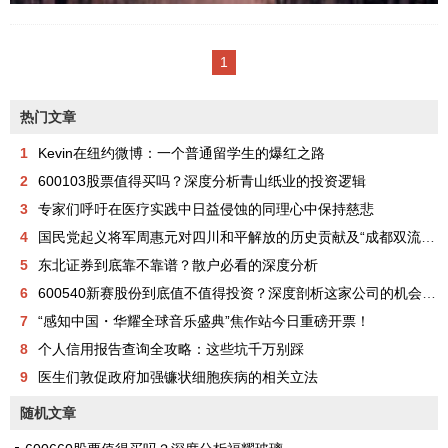
者在特朗普政府中影响力增加，
河流州阿萨里-托鲁地方议会的居
加利福尼亚州正在与华盛顿和俄
民生活在恐惧中，因为他们怀疑
1
勒冈州合作，制定自己的公共卫
有连环杀手和器官摘取者在该地
生建议。加利福尼亚州州长加文·
区肆虐，留下一路死亡和残害的
热门文章
纽瑟姆、俄勒冈州州长蒂娜·科泰
痕迹。据报道，过去一个月记录
克和华盛顿州州长鲍勃·弗格森于
1
Kevin在纽约微博：一个普通留学生的爆红之路
了四例病例，引发了广泛的恐
周三宣布成立西海岸健康联盟，
2
600103股票值得买吗？深度分析青山纸业的投资逻辑
慌。这些令人发指的事件包括一
他们表示，该联盟将在全国顶级
3
专家们呼吁在医疗实践中日益侵蚀的同理心中保持慈悲
名年轻精神疾病女性的谋杀案，
公...
4
国民党起义将军周惠元对四川和平解放的历史贡献及“成都双流周家将领”在中国正面抗日的历史奉献
她的尸体在 Tema 社区轴的一个
5
东北证券到底靠不靠谱？散户必看的深度分析
军事检查站附近被发现，重要器
6
600540新赛股份到底值不值得投资？深度剖析这家公司的机会与风险
官已被移除。两个去 Abalama 社
7
“感知中国・华耀全球音乐盛典”焦作站今日重磅开票！
区钓鱼的青少年男孩的尸体也在
8
个人信用报告查询全攻略：这些坑千万别踩
小溪中被发现，他们的身体被残
9
医生们敦促政府加强镰状细胞疾病的相关立法
害，器官缺失。据报道，另一名
精神病人逃离了疑似器官摘取者
随机文章
的袭击。当地居民Soibibo Sokar