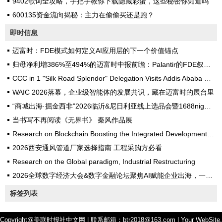
9402歌词全攻略，手把手教你下载隐藏彩蛋，这些秘密你知道吗
600135资金流向揭秘：主力在偷偷买还是跑？
即时信息
迈富时：FDE模式如何定义AI应用层的下一个价值锚点
归母净利增386%至494%的迈富时中报前瞻：Palantir的FDE叙事能否在不同场景复刻？
CCC in 1 "Silk Road Splendor" Delegation Visits Addis Ababa University
WAIC 2026落幕，企业级智能体的发展共识，藏在迈富时的展台里
“商城出海·掘金西非”2026临沂&尼日利亚线上选品会暨1688nigeria一站式出海论坛圆满落幕
当书写不再阅读《无界书》 秦风作品展
Research on Blockchain Boosting the Integrated Development of the Digital Economy and Real Economy
2026西安通风管道厂家选择指南 工程采购方必看
Research on the Global paradigm, Industrial Restructuring
2026全球数字经济大会&数字金融论坛聚焦AI赋能企业出海，一窥迈富时全栈Token工厂的前瞻性
标签列表
Copyright@美联时报社中文网 | 联系邮箱：btr2018@163.com | Your WebSite.