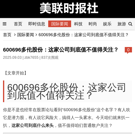
首页
即时信息
国际要闻
科技
时尚
娱乐
旅游
首页
国际要闻
600696多伦股份：这家公司到底值不值得关注？
产经
汽车
健康
600696多伦股份：这家公司到底值不值得关注？
0
2025.09.03 |
zbk7655
| 837次围观
【文章开始】
600696多伦股份：这家公司
到底值不值得关注？
你是不是也经常在股票论坛看到“600696多伦股份”这个名字？有人吹
它是潜力股，有人说它风险大，搞得人一头雾水。今天咱们就来扒一
扒，
这家公司到底什么来头
，值不值得咱们普通散户关注？