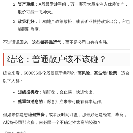
资产重组
：A股最爱炒重组，万一哪天大股东注入优质资产，
股价可能一飞冲天。
政策利好
：比如地产政策放松，或者矿业扶持政策出台，它也
能蹭到热度。
不过话说回来，
这些都得靠运气
，而不是公司自身有多强。
结论：普通散户该不该碰？
综合来看，600696多伦股份属于典型的
“高风险、高波动”股票
，适合
以下人群：
短线投机者
：能盯盘，会止损，快进快出。
赌重组消息的
：愿意押注未来可能有资本运作。
但如果你是想
稳健投资
，或者没时间盯盘，那最好还是绕道。毕竟，
A股好公司那么多，何必跟一个不确定性太高的较劲？