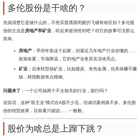
多伦股份是干啥的？
先搞清楚它是做什么的，不然买股票跟闭眼扔飞镖有啥区别？多伦股
份的主业是
房地产和矿业
，听起来挺传统对吧？但它的故事可没那么
简单。
房地产
：早些年靠这个起家，但最近几年地产行业你懂的……
政策收紧，市场降温，它的地产业务其实没啥亮点。
矿业
：后来转型搞矿业，比如煤炭、有色金属，但具体赚不赚
钱，财报数据有点模糊。
问题来了
：一个公司搞两个不太相关的行业，能行吗？
说实话，这种“双主业”模式在A股不少见，但成功案例真不多。多伦股
份的转型效果，目前看只能说……一般般。
股价为啥总是上蹿下跳？