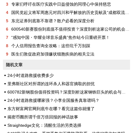
3
专家们呼吁在医疗实践中日益侵蚀的同理心中保持慈悲
4
国民党起义将军周惠元对四川和平解放的历史贡献及“成都双流周家将领”在中国正面抗日的历史奉献
5
东北证券到底靠不靠谱？散户必看的深度分析
6
600540新赛股份到底值不值得投资？深度剖析这家公司的机会与风险
7
“感知中国・华耀全球音乐盛典”焦作站今日重磅开票！
8
个人信用报告查询全攻略：这些坑千万别踩
9
医生们敦促政府加强镰状细胞疾病的相关立法
随机文章
24小时道路救援收费多少
里弗斯社区对所谓的连环杀人和器官摘取的担忧
600782新钢股份值得投资吗？深度剖析这家钢铁巨头的机会与风险
24小时道路救援哪家强？小李全国服务真靠谱吗？
东方财富网官网到底牛在哪？看完这篇你就懂了
揭密币圈所谓千倍万倍回报的神话故事
Straightedge文化：清醒生活的另类选择