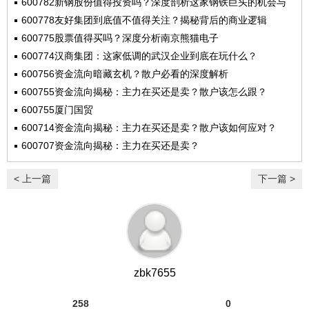
600782新钢股份值得投资吗？深度剖析这家钢铁巨头的机会与
风险
600778友好集团到底值不值得关注？揭秘背后的商业逻辑
600775股票值得买吗？深度分析南京熊猫电子
600774汉商集团：这家低调的武汉企业到底在玩什么？
600756资金流向暗藏玄机？散户必看的深度解析
600755资金流向揭秘：主力在买还是卖？散户该怎么跟？
600755厦门国贸
600714资金流向揭秘：主力在买还是卖？散户该如何应对？
600707资金流向揭秘：主力在买还是卖？
< 上一篇
下一篇 >
zbk7655
258
0